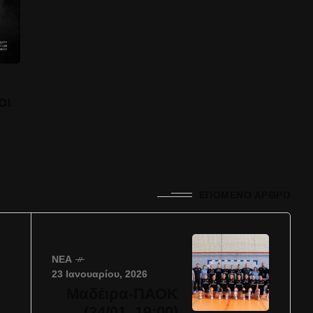
οι
ΕΠΌΜΕΝΟ ΆΡΘΡΟ
ΝΈΑ
23 Ιανουαρίου, 2026
Κ
Μαδέιρα-ΠΑΟΚ
(24/01, 19:00)