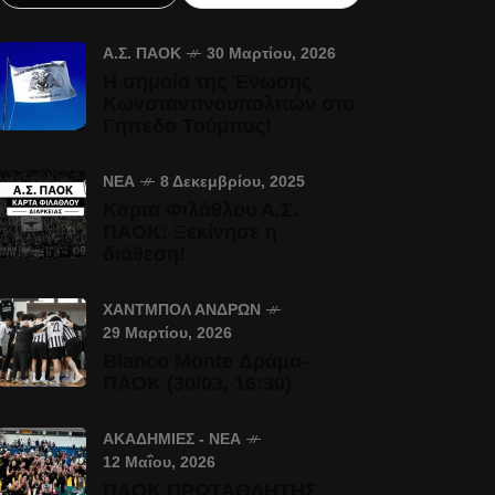
Α.Σ. ΠΑΟΚ
30 Μαρτίου, 2026
Η σημαία της Ένωσης
Κωνσταντινουπολιτών στο
Γήπεδο Τούμπας!
ΝΈΑ
8 Δεκεμβρίου, 2025
Κάρτα Φιλάθλου Α.Σ.
ΠΑΟΚ: Ξεκίνησε η
διάθεση!
ΧΆΝΤΜΠΟΛ ΑΝΔΡΏΝ
29 Μαρτίου, 2026
Bianco Monte Δράμα-
ΠΑΟΚ (30/03, 16:30)
ΑΚΑΔΗΜΊΕΣ - ΝΈΑ
12 Μαΐου, 2026
ΠΑΟΚ ΠΡΩΤΑΘΛΗΤΗΣ