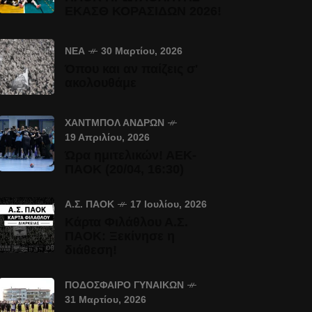
ΕΚΑΣΘ ΚΟΡΑΣΙΔΩΝ 2026!
ΝΈΑ
30 Μαρτίου, 2026
Όπου και αν παίζεις σ'
ακολουθάμε
ΧΆΝΤΜΠΟΛ ΑΝΔΡΏΝ
19 Απριλίου, 2026
Ώρα ημιτελικών! ΑΕΚ-
ΠΑΟΚ (20/04, 16:30)
Α.Σ. ΠΑΟΚ
17 Ιουλίου, 2026
Κάρτα Φιλάθλου Α.Σ.
ΠΑΟΚ: Ξεκίνησε η
διάθεση!
ΠΟΔΌΣΦΑΙΡΟ ΓΥΝΑΙΚΏΝ
31 Μαρτίου, 2026