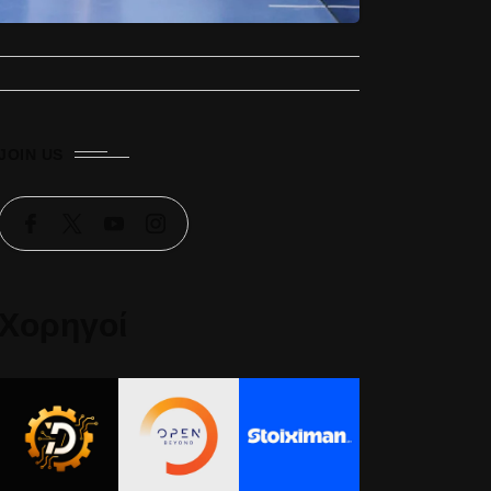
JOIN US
Χορηγοί