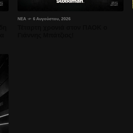
ΝΈΑ
6 Αυγούστου, 2026
δη
Τέταρτη χρονιά στον ΠΑΟΚ ο
έα
Γιάννης Μπάτζιος!