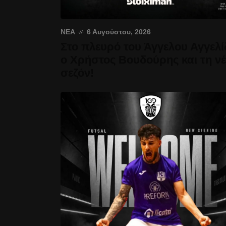
ΝΈΑ
6 Αυγούστου, 2026
Στο πλευρό του Άγγελου Αγγελί
ο Χρήστος Βουδούρης και τη ν
σεζόν!