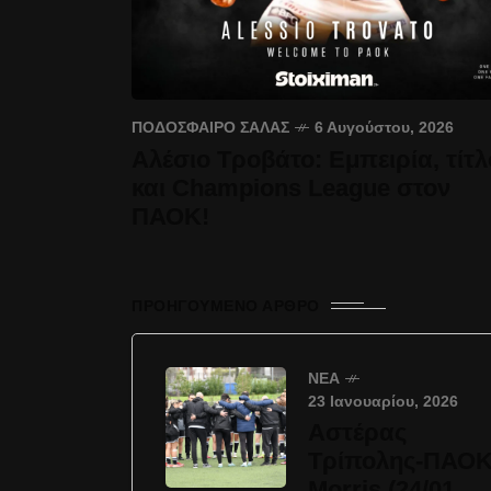
ΠΟΔΌΣΦΑΙΡΟ ΣΆΛΑΣ
6 Αυγούστου, 2026
Αλέσιο Τροβάτο: Εμπειρία, τίτλ
και Champions League στον
ΠΑΟΚ!
ΠΡΟΗΓΟΎΜΕΝΟ ΆΡΘΡΟ
ΝΈΑ
23 Ιανουαρίου, 2026
Αστέρας
Τρίπολης-ΠΑΟ
Morris (24/01,