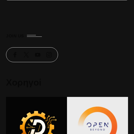
JOIN US
Χορηγοί