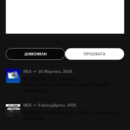
ΔΗΜΟΦΙΛΗ
ΠΡΟΣΦΑΤΑ
ΝΈΑ
30 Μαρτίου, 2026
Η σημαία της Ένωσης
Κωνσταντινουπολιτών στο Γήπεδο
Τούμπας!
ΝΈΑ
8 Δεκεμβρίου, 2025
Κάρτα Φιλάθλου Α.Σ. ΠΑΟΚ: Ξεκίνησε η
διάθεση!