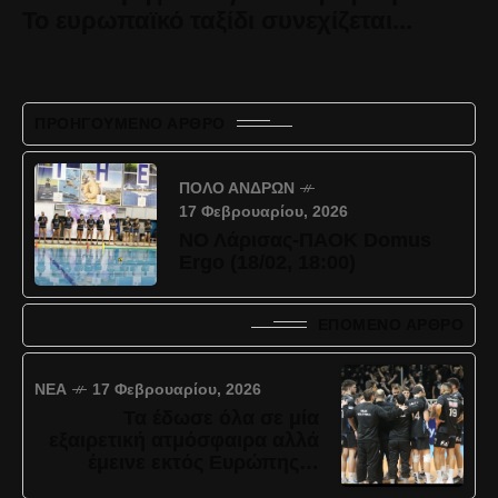
Το ευρωπαϊκό ταξίδι συνεχίζεται...
ΠΡΟΗΓΟΎΜΕΝΟ ΆΡΘΡΟ
ΠΌΛΟ ΑΝΔΡΏΝ
17 Φεβρουαρίου, 2026
ΝΟ Λάρισας-ΠΑΟΚ Domus
Ergo (18/02, 18:00)
ΕΠΌΜΕΝΟ ΆΡΘΡΟ
ΝΈΑ
17 Φεβρουαρίου, 2026
Τα έδωσε όλα σε μία
εξαιρετική ατμόσφαιρα αλλά
έμεινε εκτός Ευρώπης…