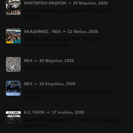
ΧΆΝΤΜΠΟΛ ΑΝΔΡΏΝ
29 Μαρτίου, 2026
Bianco Monte Δράμα-ΠΑΟΚ (30/03,
16:30)
ΑΚΑΔΗΜΊΕΣ - ΝΈΑ
12 Μαΐου, 2026
ΠΑΟΚ ΠΡΩΤΑΘΛΗΤΗΣ ΕΚΑΣΘ
ΚΟΡΑΣΙΔΩΝ 2026!
ΝΈΑ
30 Μαρτίου, 2026
Όπου και αν παίζεις σ' ακολουθάμε
ΝΈΑ
19 Απριλίου, 2026
Ώρα ημιτελικών! ΑΕΚ-ΠΑΟΚ (20/04,
16:30)
Α.Σ. ΠΑΟΚ
17 Ιουλίου, 2026
Κάρτα Φιλάθλου Α.Σ. ΠΑΟΚ: Ξεκίνησε η
διάθεση!