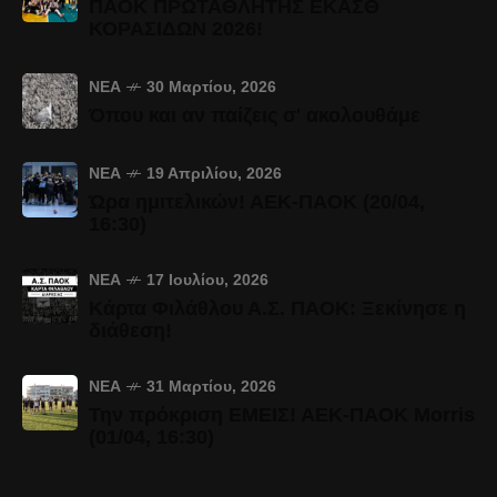
ΠΑΟΚ ΠΡΩΤΑΘΛΗΤΗΣ ΕΚΑΣΘ
ΚΟΡΑΣΙΔΩΝ 2026!
ΝΈΑ
30 Μαρτίου, 2026
Όπου και αν παίζεις σ' ακολουθάμε
ΝΈΑ
19 Απριλίου, 2026
Ώρα ημιτελικών! ΑΕΚ-ΠΑΟΚ (20/04,
16:30)
ΝΈΑ
17 Ιουλίου, 2026
Κάρτα Φιλάθλου Α.Σ. ΠΑΟΚ: Ξεκίνησε η
διάθεση!
ΝΈΑ
31 Μαρτίου, 2026
Την πρόκριση ΕΜΕΙΣ! ΑΕΚ-ΠΑΟΚ Morris
(01/04, 16:30)