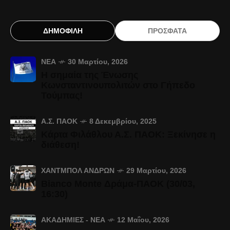
ΔΗΜΟΦΙΛΗ
ΠΡΟΣΦΑΤΑ
ΝΈΑ
30 Μαρτίου, 2026
Η σημαία της Ένωσης
Κωνσταντινουπολιτών στο Γήπεδο
Τούμπας!
Α.Σ. ΠΑΟΚ
8 Δεκεμβρίου, 2025
Κάρτα Φιλάθλου Α.Σ. ΠΑΟΚ: Ξεκίνησε η
διάθεση!
ΧΆΝΤΜΠΟΛ ΑΝΔΡΏΝ
29 Μαρτίου, 2026
Bianco Monte Δράμα-ΠΑΟΚ (30/03,
16:30)
ΑΚΑΔΗΜΊΕΣ - ΝΈΑ
12 Μαΐου, 2026