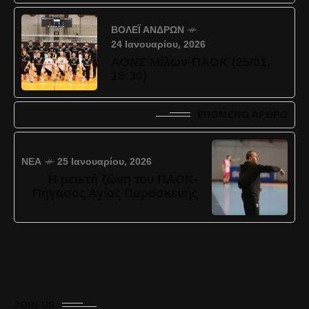
ΒΌΛΕΪ ΑΝΔΡΏΝ
24 Ιανουαρίου, 2026
ΑΟΝΣ Μίλων-ΠΑΟΚ (25/01,
18:30)
ΕΠΌΜΕΝΟ ΆΡΘΡΟ
ΝΈΑ
25 Ιανουαρίου, 2026
Η μεικτή ζώνη του ΠΑΟΚ-
Πήγασος Αγίας Παρασκευής
JOIN US