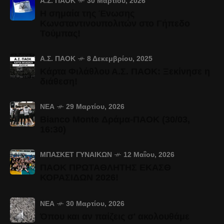
Α.Σ. ΠΑΟΚ
30 Μαρτίου, 2026
Η σημαία της Ένωσης
Κωνσταντινουπολιτών στο Γήπεδο
Τούμπας!
Α.Σ. ΠΑΟΚ
8 Δεκεμβρίου, 2025
Κάρτα Φιλάθλου Α.Σ. ΠΑΟΚ: Ξεκίνησε η
διάθεση!
ΝΈΑ
29 Μαρτίου, 2026
Bianco Monte Δράμα-ΠΑΟΚ (30/03,
16:30)
ΜΠΆΣΚΕΤ ΓΥΝΑΙΚΏΝ
12 Μαΐου, 2026
ΠΑΟΚ ΠΡΩΤΑΘΛΗΤΗΣ ΕΚΑΣΘ
ΚΟΡΑΣΙΔΩΝ 2026!
ΝΈΑ
30 Μαρτίου, 2026
Όπου και αν παίζεις σ' ακολουθάμε