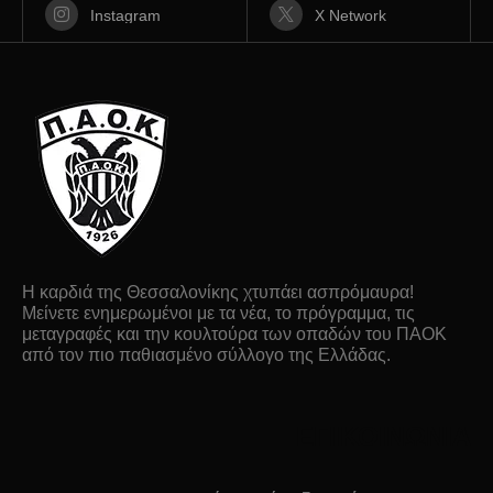
Instagram
X Network
Η καρδιά της Θεσσαλονίκης χτυπάει ασπρόμαυρα!
Μείνετε ενημερωμένοι με τα νέα, το πρόγραμμα, τις
μεταγραφές και την κουλτούρα των οπαδών του ΠΑΟΚ
από τον πιο παθιασμένο σύλλογο της Ελλάδας.
ΕΠΙΚΟΙΝΩΝΙΑ