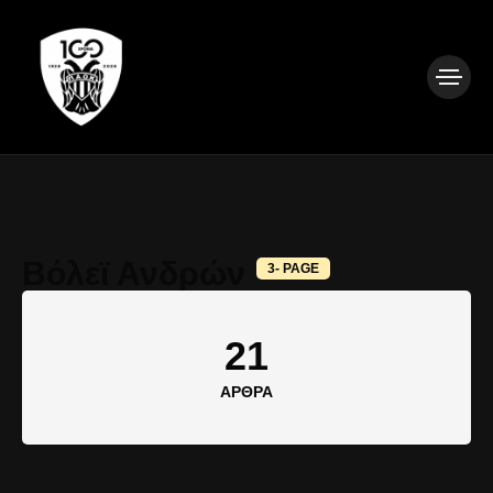
Βόλεϊ Ανδρών
3- PAGE
21
ΆΡΘΡΑ