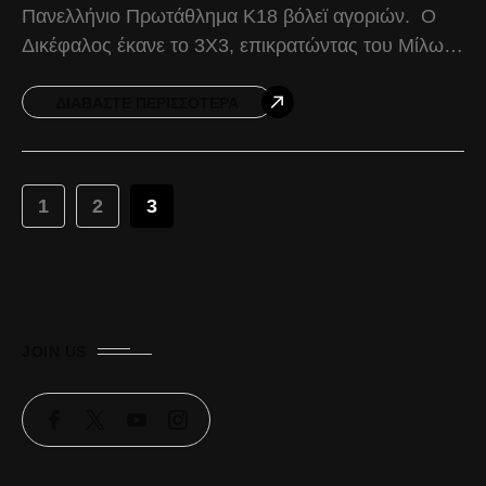
Πανελλήνιο Πρωτάθλημα Κ18 βόλεϊ αγοριών. Ο
Δικέφαλος έκανε το 3Χ3, επικρατώντας του Μίλωνα
με 3-1, και έτσι με 9 βαθμούς βρέθηκε στην κορυφή
της
ΔΙΑΒΆΣΤΕ ΠΕΡΙΣΣΌΤΕΡΑ
1
2
3
JOIN US