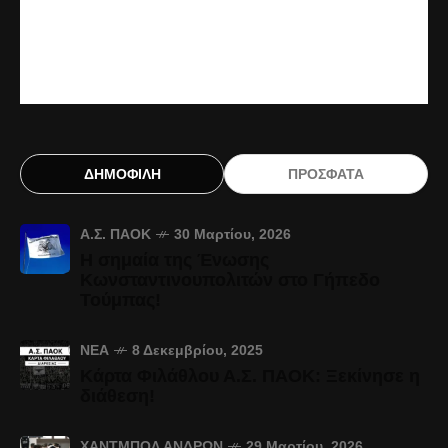
ΔΗΜΟΦΙΛΗ
ΠΡΟΣΦΑΤΑ
Α.Σ. ΠΑΟΚ
30 Μαρτίου, 2026
Η σημαία της Ένωσης
Κωνσταντινουπολιτών στο Γήπεδο
Τούμπας!
ΝΈΑ
8 Δεκεμβρίου, 2025
Κάρτα Φιλάθλου Α.Σ. ΠΑΟΚ: Ξεκίνησε η
διάθεση!
ΧΆΝΤΜΠΟΛ ΑΝΔΡΏΝ
29 Μαρτίου, 2026