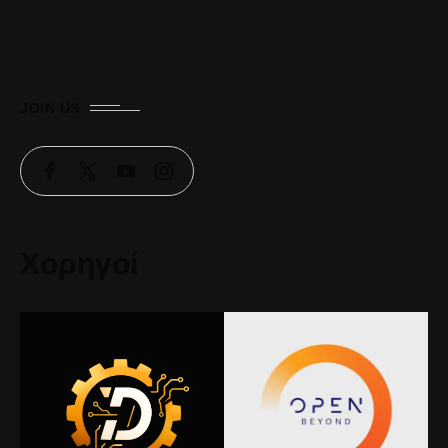
JOIN US
Χορηγοί