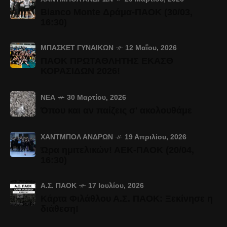
Bianco Monte Δράμα-ΠΑΟΚ (30/03,
16:30)
ΜΠΆΣΚΕΤ ΓΥΝΑΙΚΏΝ
12 Μαΐου, 2026
ΠΑΟΚ ΠΡΩΤΑΘΛΗΤΗΣ ΕΚΑΣΘ
ΚΟΡΑΣΙΔΩΝ 2026!
ΝΈΑ
30 Μαρτίου, 2026
Όπου και αν παίζεις σ' ακολουθάμε
ΧΆΝΤΜΠΟΛ ΑΝΔΡΏΝ
19 Απριλίου, 2026
Ώρα ημιτελικών! ΑΕΚ-ΠΑΟΚ (20/04,
16:30)
Α.Σ. ΠΑΟΚ
17 Ιουλίου, 2026
Κάρτα Φιλάθλου Α.Σ. ΠΑΟΚ: Ξεκίνησε η
διάθεση!