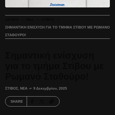
ΑΡΧΙΚΉ
ΝΈΑ
ΣΤΊΒΟΣ
ΣΗΜΑΝΤΙΚΉ ΕΝΊΣΧΥΣΗ ΓΙΑ ΤΟ ΤΜΉΜΑ ΣΤΊΒΟΥ ΜΕ ΡΩΜΑΝΌ
ΣΤΑΘΟΎΡΟ!
Σημαντική ενίσχυση
για το τμήμα Στίβου με
Ρωμανό Σταθούρο!
ΣΤΊΒΟΣ
,
ΝΈΑ
9 Δεκεμβρίου, 2025
SHARE