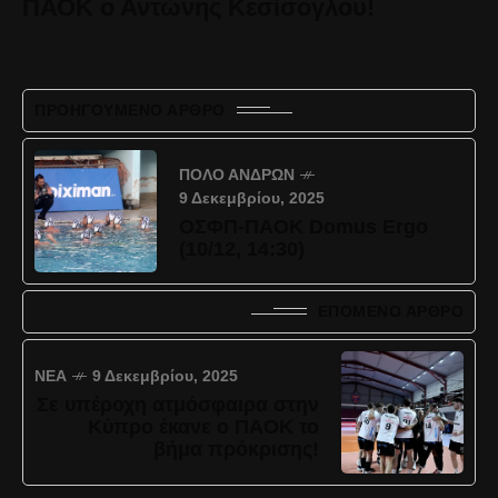
ΠΑΟΚ ο Αντώνης Κεσίσογλου!
ΠΡΟΗΓΟΎΜΕΝΟ ΆΡΘΡΟ
ΠΌΛΟ ΑΝΔΡΏΝ
9 Δεκεμβρίου, 2025
ΟΣΦΠ-ΠΑΟΚ Domus Ergo
(10/12, 14:30)
ΕΠΌΜΕΝΟ ΆΡΘΡΟ
ΝΈΑ
9 Δεκεμβρίου, 2025
Σε υπέροχη ατμόσφαιρα στην
Κύπρο έκανε ο ΠΑΟΚ το
βήμα πρόκρισης!