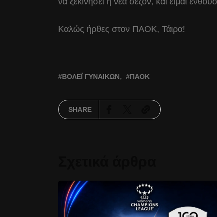
να ξεκινήσει η νέα σεζόν, και είμαι ενθου
Καλώς ήρθες στον ΠΑΟΚ, Τάιρα!
ΒΌΛΕΪ ΓΥΝΑΙΚΏΝ
ΠΑΟΚ
SHARE
Σχετικά άρθρα