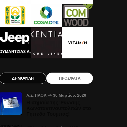
ΔΗΜΟΦΙΛΗ
ΠΡΟΣΦΑΤΑ
Α.Σ. ΠΑΟΚ
30 Μαρτίου, 2026
Η σημαία της Ένωσης
Κωνσταντινουπολιτών στο
Γήπεδο Τούμπας!