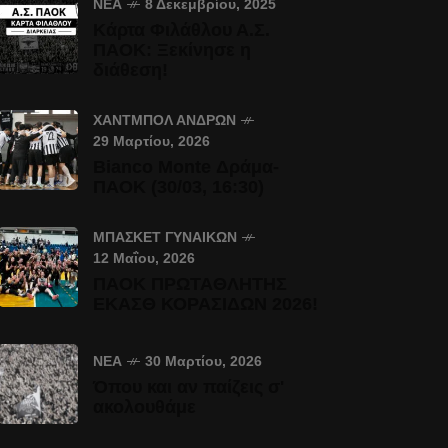
ΝΈΑ
8 Δεκεμβρίου, 2025
Κάρτα Φιλάθλου Α.Σ.
ΠΑΟΚ: Ξεκίνησε η
διάθεση!
ΧΆΝΤΜΠΟΛ ΑΝΔΡΏΝ
29 Μαρτίου, 2026
Bianco Monte Δράμα-
ΠΑΟΚ (30/03, 16:30)
ΜΠΆΣΚΕΤ ΓΥΝΑΙΚΏΝ
12 Μαΐου, 2026
ΠΑΟΚ ΠΡΩΤΑΘΛΗΤΗΣ
ΕΚΑΣΘ ΚΟΡΑΣΙΔΩΝ 2026!
ΝΈΑ
30 Μαρτίου, 2026
Όπου και αν παίζεις σ'
ακολουθάμε