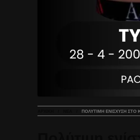
ΑΡΧΙΚΉ
ΝΈΑ
ΠΟΛΎΤΙΜΗ ΕΝΊΣΧΥΣΗ ΣΤΟ 
Πολύτιμη ενίσ