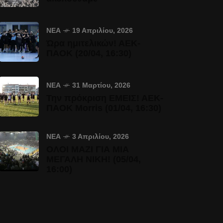
ΝΈΑ
19 Απριλίου, 2026
Ώρα ημιτελικών! ΑΕΚ-
ΠΑΟΚ (20/04, 16:30)
ΝΈΑ
31 Μαρτίου, 2026
Την πρόκριση ΕΜΕΙΣ! ΑΕΚ-
ΠΑΟΚ Morris (01/04, 16:30)
ΝΈΑ
3 Απριλίου, 2026
ΟΛΟΙ ΜΑΖΙ ΓΙΑ ΜΙΑ
ΜΕΓΑΛΗ ΝΙΚΗ! (05/04,
16:00)