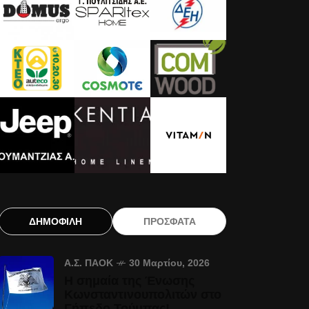
ΔΗΜΟΦΙΛΗ
ΠΡΟΣΦΑΤΑ
Α.Σ. ΠΑΟΚ
30 Μαρτίου, 2026
Η σημαία της Ένωσης
Κωνσταντινουπολιτών στο
Γήπεδο Τούμπας!