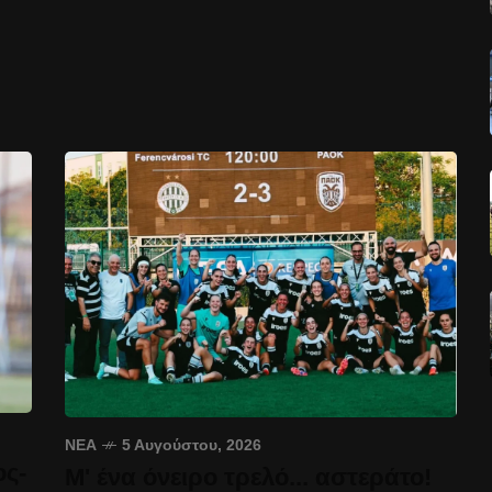
ΝΈΑ
5 Αυγούστου, 2026
ος-
Μ' ένα όνειρο τρελό... αστεράτο!