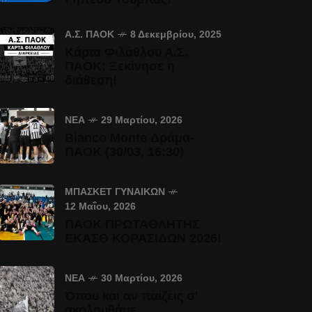
Α.Σ. ΠΑΟΚ
8 Δεκεμβρίου, 2025
Κάρτα Φιλάθλου Α.Σ.
ΠΑΟΚ: Ξεκίνησε η
διάθεση!
ΝΈΑ
29 Μαρτίου, 2026
Bianco Monte Δράμα-
ΠΑΟΚ (30/03, 16:30)
ΜΠΆΣΚΕΤ ΓΥΝΑΙΚΏΝ
12 Μαΐου, 2026
ΠΑΟΚ ΠΡΩΤΑΘΛΗΤΗΣ
ΕΚΑΣΘ ΚΟΡΑΣΙΔΩΝ 2026!
ΝΈΑ
30 Μαρτίου, 2026
Όπου και αν παίζεις σ'
ακολουθάμε