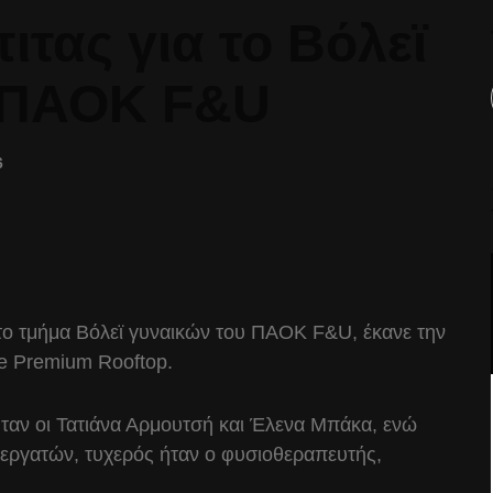
τας για το Βόλεϊ
 ΠΑΟΚ F&U
6
, το τμήμα Βόλεϊ γυναικών του ΠΑΟΚ F&U, έκανε την
he Premium Rooftop.
ταν οι Τατιάνα Αρμουτσή και Έλενα Μπάκα, ενώ
υνεργατών, τυχερός ήταν ο φυσιοθεραπευτής,