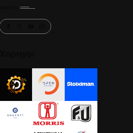
JOIN US
Χορηγοί