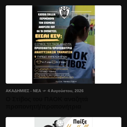
ΑΚΑΔΗΜΊΕΣ - ΝΈΑ
4 Αυγούστου, 2026
Ο Στίβος του ΠΑΟΚ αναζητά
προπονητή/προπονήτρια