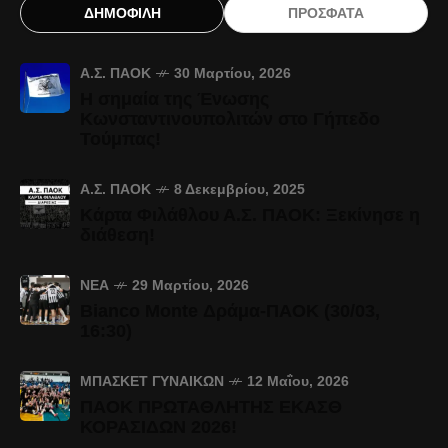
ΔΗΜΟΦΙΛΗ
ΠΡΟΣΦΑΤΑ
Α.Σ. ΠΑΟΚ
30 Μαρτίου, 2026
Η σημαία της Ένωσης
Κωνσταντινουπολιτών στο Γήπεδο
Τούμπας!
Α.Σ. ΠΑΟΚ
8 Δεκεμβρίου, 2025
Κάρτα Φιλάθλου Α.Σ. ΠΑΟΚ: Ξεκίνησε η
διάθεση!
ΝΈΑ
29 Μαρτίου, 2026
Bianco Monte Δράμα-ΠΑΟΚ (30/03,
16:30)
ΜΠΆΣΚΕΤ ΓΥΝΑΙΚΏΝ
12 Μαΐου, 2026
ΠΑΟΚ ΠΡΩΤΑΘΛΗΤΗΣ ΕΚΑΣΘ
ΚΟΡΑΣΙΔΩΝ 2026!