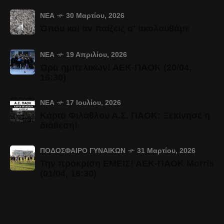
ΝΈΑ
30 Μαρτίου, 2026
Όπου και αν παίζεις σ' ακολουθάμε
ΝΈΑ
19 Απριλίου, 2026
Ώρα ημιτελικών! ΑΕΚ-ΠΑΟΚ (20/04,
16:30)
ΝΈΑ
17 Ιουλίου, 2026
Κάρτα Φιλάθλου Α.Σ. ΠΑΟΚ: Ξεκίνησε η
διάθεση!
ΠΟΔΌΣΦΑΙΡΟ ΓΥΝΑΙΚΏΝ
31 Μαρτίου, 2026
Την πρόκριση ΕΜΕΙΣ! ΑΕΚ-ΠΑΟΚ Morris
(01/04, 16:30)