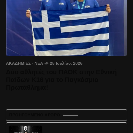
ΑΚΑΔΗΜΊΕΣ - ΝΈΑ
28 Ιουλίου, 2026
Δύο αθλητές του ΠΑΟΚ στην Εθνική
Παίδων Κ16 για το Παγκόσμιο
Πρωτάθλημα!
ΠΡΟΗΓΟΎΜΕΝΟ ΆΡΘΡΟ