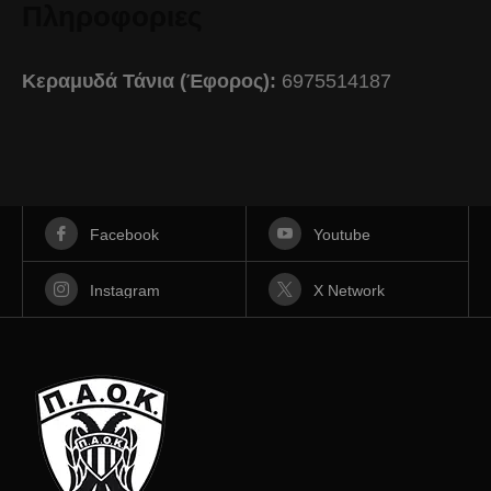
Πληροφοριες
Κεραμυδά Τάνια (Έφορος):
6975514187
Facebook
Youtube
Instagram
X Network