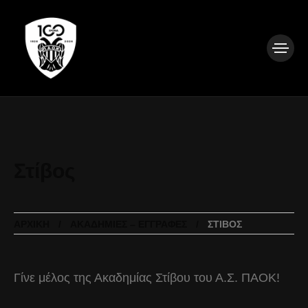
Στίβος
ΑΡΧΙΚΉ
ΑΚΑΔΗΜΊΕΣ – ΕΓΓΡΑΦΈΣ
ΣΤΊΒΟΣ
Γίνε μέλος της Ακαδημίας Στίβου του Α.Σ. ΠΑΟΚ!